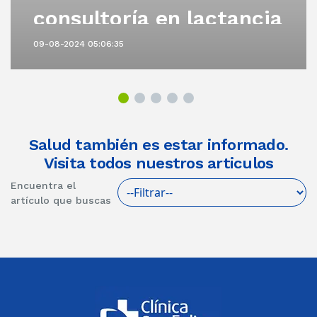
consultoría en lactancia
materna
09-08-2024 05:06:35
Salud también es estar informado.
Visita todos nuestros articulos
Encuentra el
artículo que buscas