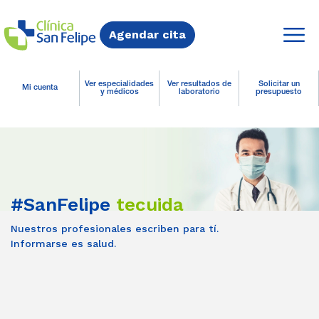
Agendar cita
Ver especialidades
Ver resultados de
Solicitar un
Mi cuenta
y médicos
laboratorio
presupuesto
#SanFelipe
tecuida
Nuestros profesionales escriben para tí.
Informarse es salud.