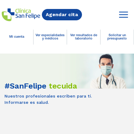
Agendar cita
Ver especialidades
Ver resultados de
Solicitar un
Mi cuenta
y médicos
laboratorio
presupuesto
#SanFelipe
tecuida
Nuestros profesionales escriben para tí.
Informarse es salud.