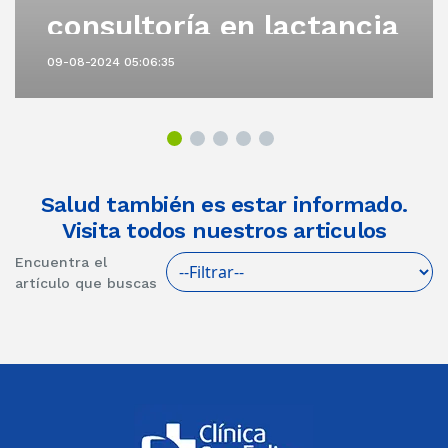
consultoría en lactancia
materna
09-08-2024 05:06:35
Salud también es estar informado.
Visita todos nuestros articulos
Encuentra el
artículo que buscas