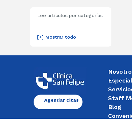
Lee artículos por categorías
[+] Mostrar todo
Nosotro
Especia
Servicio
Staff M
Agendar citas
Blog
Conveni
Enviar 