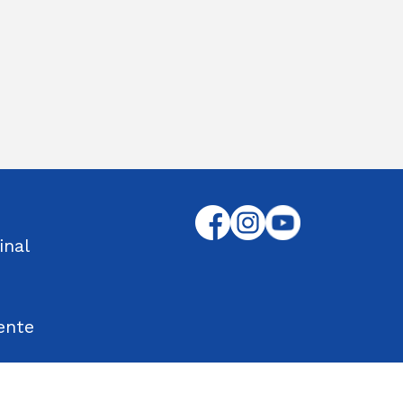
inal
ente
tos Encontrados