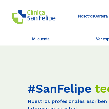
Nosotros
Cartera 
Mi cuenta
Ver es
#SanFelipe
te
Nuestros profesionales escriben 
Informarse es salud.