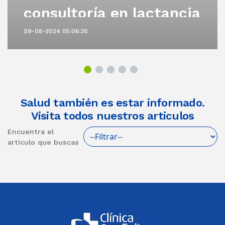
consultoría en lactancia
materna
09-08-2024 05:06:35
Salud también es estar informado.
Visita todos nuestros articulos
Encuentra el
artículo que buscas