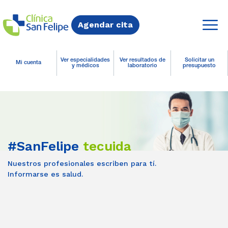
Agendar cita
Ver especialidades
Ver resultados de
Solicitar un
Mi cuenta
y médicos
laboratorio
presupuesto
#SanFelipe
tecuida
Nuestros profesionales escriben para tí.
Informarse es salud.