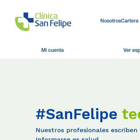
Nosotros
Cartera 
Mi cuenta
Ver es
#SanFelipe
te
Nuestros profesionales escriben 
Informarse es salud.