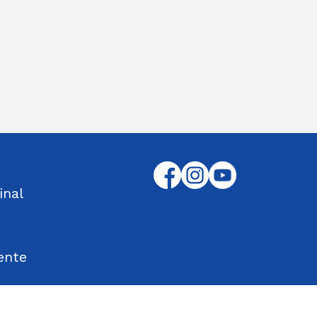
inal
ente
tos Encontrados