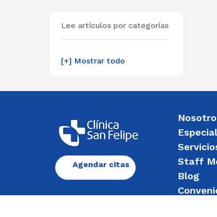
Lee artículos por categorías
[+] Mostrar todo
Nosotro
Especia
Servicio
Staff M
Agendar citas
Blog
Conveni
Enviar 